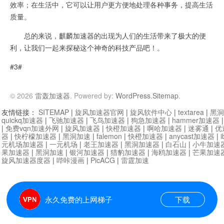
效率；在生活中，它可以让用户更方便地处理各种事务，提高生活
质量。
总的来说，麒麟加速器的出现为人们的生活带来了极大的便
利，让我们一起来探秘这个神奇的科技产品吧！。
#3#
© 2026
雷轰加速器
. Powered by:
WordPress
.
Sitemap
.
友情链接：
SITEMAP
|
旋风加速器官网
|
旋风软件中心
|
textarea
|
黑洞
quickq加速器
|
飞驰加速器
|
飞鸟加速器
|
狗急加速器
|
hammer加速器
|
免费vqn加速外网
|
旋风加速器
|
快橙加速器
|
啊哈加速器
|
迷雾通
|
优
器
|
快柠檬加速器
|
黑洞加速
|
falemon
|
快橙加速器
|
anycast加速器
|
i
元机场加速器
|
一元机场
|
老王加速器
|
黑洞加速器
|
白石山
|
小牛加速
果加速器
|
黑洞加速
|
银河加速器
|
猎豹加速器
|
海鸥加速器
|
芒果加速
旋风加速器度器
|
哔咔漫画
|
PicACG
|
雷霆加速
永久免费的上网梯子
下载