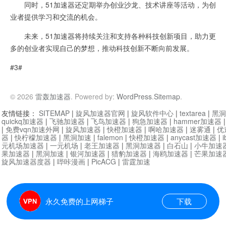
同时，51加速器还定期举办创业沙龙、技术讲座等活动，为创
业者提供学习和交流的机会。
未来，51加速器将持续关注和支持各种科技创新项目，助力更
多的创业者实现自己的梦想，推动科技创新不断向前发展。
#3#
© 2026
雷轰加速器
. Powered by:
WordPress
.
Sitemap
.
友情链接：
SITEMAP
|
旋风加速器官网
|
旋风软件中心
|
textarea
|
黑洞
quickq加速器
|
飞驰加速器
|
飞鸟加速器
|
狗急加速器
|
hammer加速器
|
免费vqn加速外网
|
旋风加速器
|
快橙加速器
|
啊哈加速器
|
迷雾通
|
优
器
|
快柠檬加速器
|
黑洞加速
|
falemon
|
快橙加速器
|
anycast加速器
|
i
元机场加速器
|
一元机场
|
老王加速器
|
黑洞加速器
|
白石山
|
小牛加速
果加速器
|
黑洞加速
|
银河加速器
|
猎豹加速器
|
海鸥加速器
|
芒果加速
旋风加速器度器
|
哔咔漫画
|
PicACG
|
雷霆加速
永久免费的上网梯子
下载