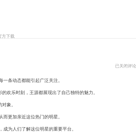
官方下载
王
已关闭评
源
ins
每一条动态都能引起广泛关注。
粉
丝
数
的欢乐时刻，王源都展现出了自己独特的魅力。
量
的对象。
从而更加亲近这位热门的明星。
，成为人们了解这位明星的重要平台。