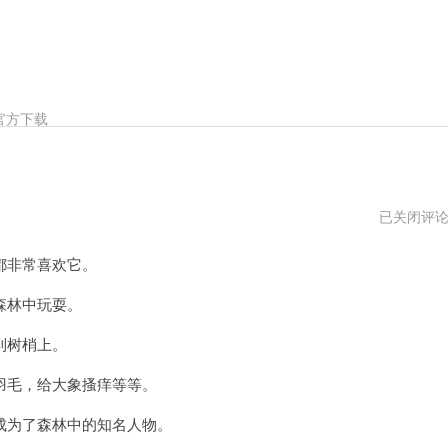
官方下载
小
已关闭评
飞
象
都非常喜欢它。
vnp
森林中玩耍。
到树梢上。
毛，给大象搔痒等等。
为了森林中的知名人物。