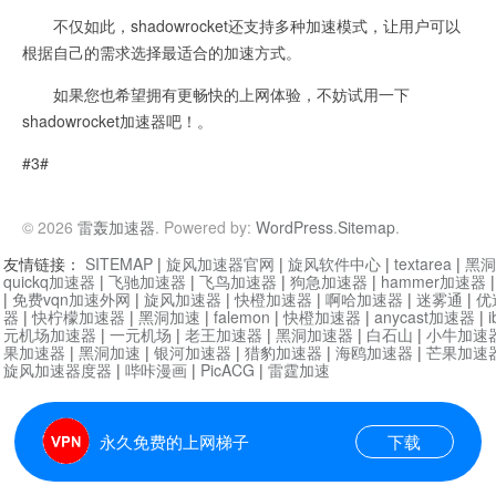
不仅如此，shadowrocket还支持多种加速模式，让用户可以
根据自己的需求选择最适合的加速方式。
如果您也希望拥有更畅快的上网体验，不妨试用一下
shadowrocket加速器吧！。
#3#
© 2026
雷轰加速器
. Powered by:
WordPress
.
Sitemap
.
友情链接：
SITEMAP
|
旋风加速器官网
|
旋风软件中心
|
textarea
|
黑洞
quickq加速器
|
飞驰加速器
|
飞鸟加速器
|
狗急加速器
|
hammer加速器
|
免费vqn加速外网
|
旋风加速器
|
快橙加速器
|
啊哈加速器
|
迷雾通
|
优
器
|
快柠檬加速器
|
黑洞加速
|
falemon
|
快橙加速器
|
anycast加速器
|
i
元机场加速器
|
一元机场
|
老王加速器
|
黑洞加速器
|
白石山
|
小牛加速
果加速器
|
黑洞加速
|
银河加速器
|
猎豹加速器
|
海鸥加速器
|
芒果加速
旋风加速器度器
|
哔咔漫画
|
PicACG
|
雷霆加速
永久免费的上网梯子
下载