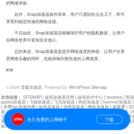
的网速体验。
此外，Snap加速器操作简单，用户只需轻松点击几下，即可
享受到稳定快速的网络连接。
不仅如此，Snap加速器还能够保护用户的隐私数据，让用户
在网络世界中更加安全放心。
总的来说，Snap加速器是提升网络速度的神器，让用户在享
受网络乐趣的同时，也能体验到更快速的上网速度。
#3#
© 2026
雷轰加速器
. Powered by:
WordPress
.
Sitemap
.
友情链接：
SITEMAP
|
旋风加速器官网
|
旋风软件中心
|
textarea
|
黑洞
quickq加速器
|
飞驰加速器
|
飞鸟加速器
|
狗急加速器
|
hammer加速器
|
免费vqn加速外网
|
旋风加速器
|
快橙加速器
|
啊哈加速器
|
迷雾通
|
优
器
|
快柠檬加速器
|
黑洞加速
|
falemon
|
快橙加速器
|
anycast加速器
|
i
元机场加速器
|
一元机场
|
老王加速器
|
黑洞加速器
|
白石山
|
小牛加速
永久免费的上网梯子
下载
果加速器
|
黑洞加速
|
银河加速器
|
猎豹加速器
|
海鸥加速器
|
芒果加速
旋风加速器度器
|
哔咔漫画
|
PicACG
|
雷霆加速