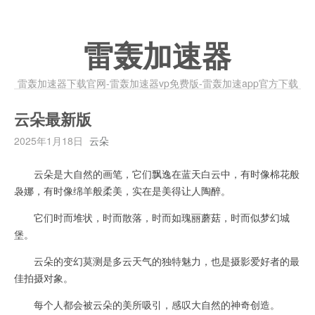
雷轰加速器
雷轰加速器下载官网-雷轰加速器vp免费版-雷轰加速app官方下载
云朵最新版
2025年1月18日
云朵
云朵是大自然的画笔，它们飘逸在蓝天白云中，有时像棉花般
袅娜，有时像绵羊般柔美，实在是美得让人陶醉。
它们时而堆状，时而散落，时而如瑰丽蘑菇，时而似梦幻城
堡。
云朵的变幻莫测是多云天气的独特魅力，也是摄影爱好者的最
佳拍摄对象。
每个人都会被云朵的美所吸引，感叹大自然的神奇创造。