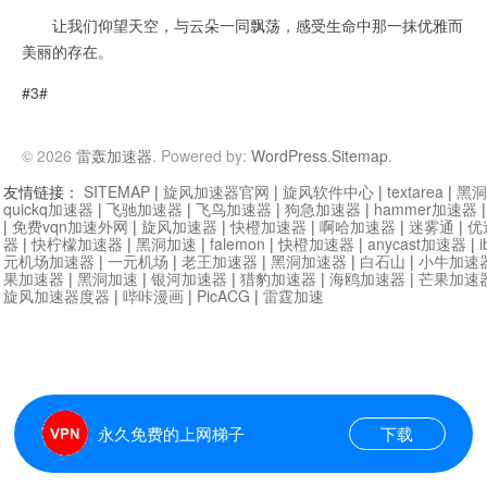
让我们仰望天空，与云朵一同飘荡，感受生命中那一抹优雅而
美丽的存在。
#3#
© 2026
雷轰加速器
. Powered by:
WordPress
.
Sitemap
.
友情链接：
SITEMAP
|
旋风加速器官网
|
旋风软件中心
|
textarea
|
黑洞
quickq加速器
|
飞驰加速器
|
飞鸟加速器
|
狗急加速器
|
hammer加速器
|
免费vqn加速外网
|
旋风加速器
|
快橙加速器
|
啊哈加速器
|
迷雾通
|
优
器
|
快柠檬加速器
|
黑洞加速
|
falemon
|
快橙加速器
|
anycast加速器
|
i
元机场加速器
|
一元机场
|
老王加速器
|
黑洞加速器
|
白石山
|
小牛加速
果加速器
|
黑洞加速
|
银河加速器
|
猎豹加速器
|
海鸥加速器
|
芒果加速
旋风加速器度器
|
哔咔漫画
|
PicACG
|
雷霆加速
永久免费的上网梯子
下载