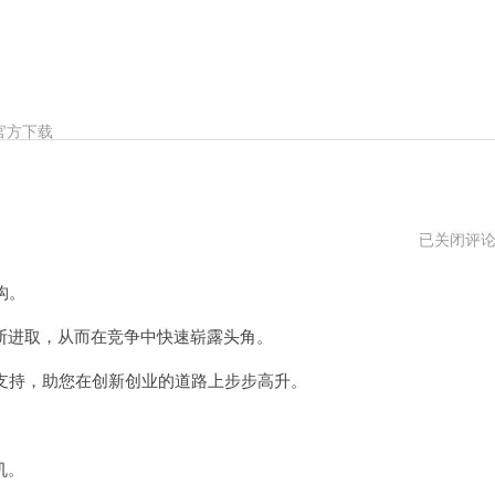
官方下载
abc
已关闭评
加
速
构。
器
vp
进取，从而在竞争中快速崭露头角。
支持，助您在创新创业的道路上步步高升。
机。