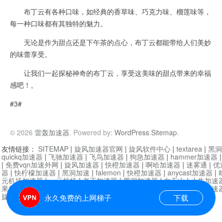
布丁云有各种口味，如经典的香草味、巧克力味、榴莲味等，
每一种口味都有其独特的魅力。
无论是作为甜点还是下午茶的点心，布丁云都能带给人们美妙
的味蕾享受。
让我们一起探秘神奇的布丁云，享受这美味的甜点带来的幸福
感吧！。
#3#
© 2026
雷轰加速器
. Powered by:
WordPress
.
Sitemap
.
友情链接：
SITEMAP
|
旋风加速器官网
|
旋风软件中心
|
textarea
|
黑洞
quickq加速器
|
飞驰加速器
|
飞鸟加速器
|
狗急加速器
|
hammer加速器
|
免费vqn加速外网
|
旋风加速器
|
快橙加速器
|
啊哈加速器
|
迷雾通
|
优
器
|
快柠檬加速器
|
黑洞加速
|
falemon
|
快橙加速器
|
anycast加速器
|
i
元机场加速器
|
一元机场
|
老王加速器
|
黑洞加速器
|
白石山
|
小牛加速
果加速器
|
黑洞加速
|
银河加速器
|
猎豹加速器
|
海鸥加速器
|
芒果加速
旋风加速器度器
|
哔咔漫画
|
PicACG
|
雷霆加速
永久免费的上网梯子
下载