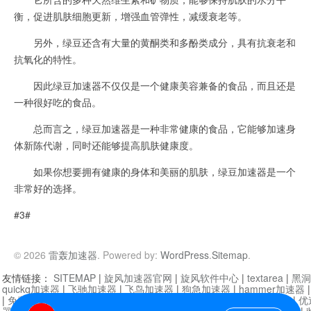
衡，促进肌肤细胞更新，增强血管弹性，减缓衰老等。
另外，绿豆还含有大量的黄酮类和多酚类成分，具有抗衰老和
抗氧化的特性。
因此绿豆加速器不仅仅是一个健康美容兼备的食品，而且还是
一种很好吃的食品。
总而言之，绿豆加速器是一种非常健康的食品，它能够加速身
体新陈代谢，同时还能够提高肌肤健康度。
如果你想要拥有健康的身体和美丽的肌肤，绿豆加速器是一个
非常好的选择。
#3#
© 2026
雷轰加速器
. Powered by:
WordPress
.
Sitemap
.
友情链接：
SITEMAP
|
旋风加速器官网
|
旋风软件中心
|
textarea
|
黑洞
quickq加速器
|
飞驰加速器
|
飞鸟加速器
|
狗急加速器
|
hammer加速器
|
免费vqn加速外网
|
旋风加速器
|
快橙加速器
|
啊哈加速器
|
迷雾通
|
优