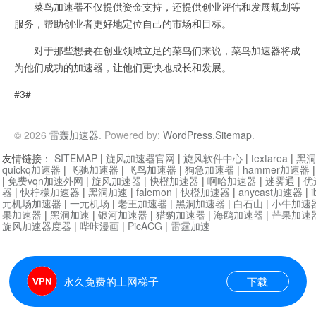
菜鸟加速器不仅提供资金支持，还提供创业评估和发展规划等
服务，帮助创业者更好地定位自己的市场和目标。
对于那些想要在创业领域立足的菜鸟们来说，菜鸟加速器将成
为他们成功的加速器，让他们更快地成长和发展。
#3#
© 2026
雷轰加速器
. Powered by:
WordPress
.
Sitemap
.
友情链接：
SITEMAP
|
旋风加速器官网
|
旋风软件中心
|
textarea
|
黑洞
quickq加速器
|
飞驰加速器
|
飞鸟加速器
|
狗急加速器
|
hammer加速器
|
免费vqn加速外网
|
旋风加速器
|
快橙加速器
|
啊哈加速器
|
迷雾通
|
优
器
|
快柠檬加速器
|
黑洞加速
|
falemon
|
快橙加速器
|
anycast加速器
|
i
元机场加速器
|
一元机场
|
老王加速器
|
黑洞加速器
|
白石山
|
小牛加速
果加速器
|
黑洞加速
|
银河加速器
|
猎豹加速器
|
海鸥加速器
|
芒果加速
旋风加速器度器
|
哔咔漫画
|
PicACG
|
雷霆加速
永久免费的上网梯子
下载