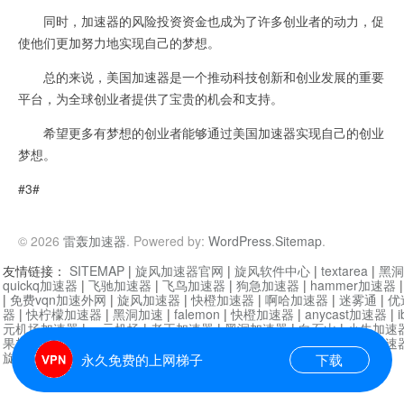
同时，加速器的风险投资资金也成为了许多创业者的动力，促
使他们更加努力地实现自己的梦想。
总的来说，美国加速器是一个推动科技创新和创业发展的重要
平台，为全球创业者提供了宝贵的机会和支持。
希望更多有梦想的创业者能够通过美国加速器实现自己的创业
梦想。
#3#
© 2026
雷轰加速器
. Powered by:
WordPress
.
Sitemap
.
友情链接：
SITEMAP
|
旋风加速器官网
|
旋风软件中心
|
textarea
|
黑洞
quickq加速器
|
飞驰加速器
|
飞鸟加速器
|
狗急加速器
|
hammer加速器
|
免费vqn加速外网
|
旋风加速器
|
快橙加速器
|
啊哈加速器
|
迷雾通
|
优
器
|
快柠檬加速器
|
黑洞加速
|
falemon
|
快橙加速器
|
anycast加速器
|
i
元机场加速器
|
一元机场
|
老王加速器
|
黑洞加速器
|
白石山
|
小牛加速
果加速器
|
黑洞加速
|
银河加速器
|
猎豹加速器
|
海鸥加速器
|
芒果加速
旋风加速器度器
|
哔咔漫画
|
PicACG
|
雷霆加速
永久免费的上网梯子
下载