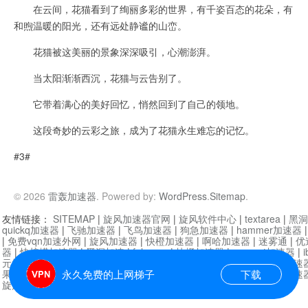
在云间，花猫看到了绚丽多彩的世界，有千姿百态的花朵，有
和煦温暖的阳光，还有远处静谧的山峦。
花猫被这美丽的景象深深吸引，心潮澎湃。
当太阳渐渐西沉，花猫与云告别了。
它带着满心的美好回忆，悄然回到了自己的领地。
这段奇妙的云彩之旅，成为了花猫永生难忘的记忆。
#3#
© 2026
雷轰加速器
. Powered by:
WordPress
.
Sitemap
.
友情链接：
SITEMAP
|
旋风加速器官网
|
旋风软件中心
|
textarea
|
黑洞
quickq加速器
|
飞驰加速器
|
飞鸟加速器
|
狗急加速器
|
hammer加速器
|
免费vqn加速外网
|
旋风加速器
|
快橙加速器
|
啊哈加速器
|
迷雾通
|
优
器
|
快柠檬加速器
|
黑洞加速
|
falemon
|
快橙加速器
|
anycast加速器
|
i
元机场加速器
|
一元机场
|
老王加速器
|
黑洞加速器
|
白石山
|
小牛加速
果加速器
|
黑洞加速
|
银河加速器
|
猎豹加速器
|
海鸥加速器
|
芒果加速
永久免费的上网梯子
下载
旋风加速器度器
|
哔咔漫画
|
PicACG
|
雷霆加速