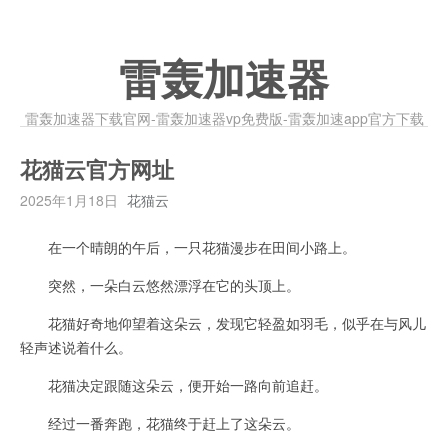
雷轰加速器
雷轰加速器下载官网-雷轰加速器vp免费版-雷轰加速app官方下载
花猫云官方网址
2025年1月18日
花猫云
在一个晴朗的午后，一只花猫漫步在田间小路上。
突然，一朵白云悠然漂浮在它的头顶上。
花猫好奇地仰望着这朵云，发现它轻盈如羽毛，似乎在与风儿
轻声述说着什么。
花猫决定跟随这朵云，便开始一路向前追赶。
经过一番奔跑，花猫终于赶上了这朵云。