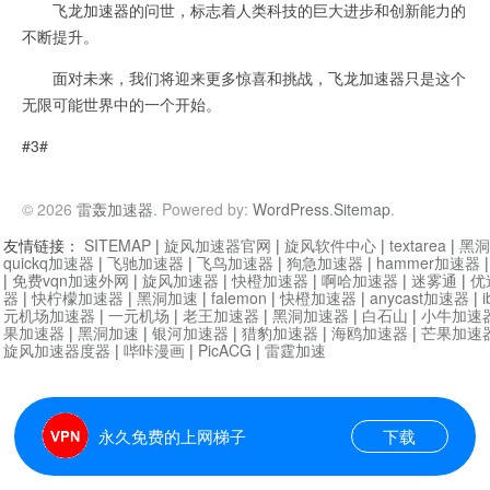
飞龙加速器的问世，标志着人类科技的巨大进步和创新能力的
不断提升。
面对未来，我们将迎来更多惊喜和挑战，飞龙加速器只是这个
无限可能世界中的一个开始。
#3#
© 2026
雷轰加速器
. Powered by:
WordPress
.
Sitemap
.
友情链接：
SITEMAP
|
旋风加速器官网
|
旋风软件中心
|
textarea
|
黑洞
quickq加速器
|
飞驰加速器
|
飞鸟加速器
|
狗急加速器
|
hammer加速器
|
免费vqn加速外网
|
旋风加速器
|
快橙加速器
|
啊哈加速器
|
迷雾通
|
优
器
|
快柠檬加速器
|
黑洞加速
|
falemon
|
快橙加速器
|
anycast加速器
|
i
元机场加速器
|
一元机场
|
老王加速器
|
黑洞加速器
|
白石山
|
小牛加速
果加速器
|
黑洞加速
|
银河加速器
|
猎豹加速器
|
海鸥加速器
|
芒果加速
旋风加速器度器
|
哔咔漫画
|
PicACG
|
雷霆加速
永久免费的上网梯子
下载