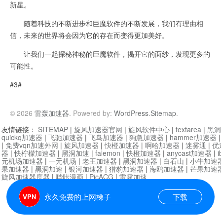
新星。
随着科技的不断进步和巨魔软件的不断发展，我们有理由相
信，未来的世界将会因为它的存在而变得更加美好。
让我们一起探秘神秘的巨魔软件，揭开它的面纱，发现更多的
可能性。
#3#
© 2026
雷轰加速器
. Powered by:
WordPress
.
Sitemap
.
友情链接：
SITEMAP
|
旋风加速器官网
|
旋风软件中心
|
textarea
|
黑洞
quickq加速器
|
飞驰加速器
|
飞鸟加速器
|
狗急加速器
|
hammer加速器
|
免费vqn加速外网
|
旋风加速器
|
快橙加速器
|
啊哈加速器
|
迷雾通
|
优
器
|
快柠檬加速器
|
黑洞加速
|
falemon
|
快橙加速器
|
anycast加速器
|
i
元机场加速器
|
一元机场
|
老王加速器
|
黑洞加速器
|
白石山
|
小牛加速
果加速器
|
黑洞加速
|
银河加速器
|
猎豹加速器
|
海鸥加速器
|
芒果加速
旋风加速器度器
|
哔咔漫画
|
PicACG
|
雷霆加速
永久免费的上网梯子
下载