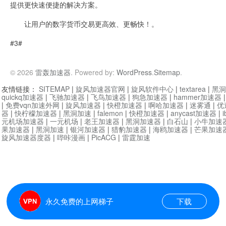
提供更快速便捷的解决方案。
让用户的数字货币交易更高效、更畅快！。
#3#
© 2026
雷轰加速器
. Powered by:
WordPress
.
Sitemap
.
友情链接：
SITEMAP
|
旋风加速器官网
|
旋风软件中心
|
textarea
|
黑洞
quickq加速器
|
飞驰加速器
|
飞鸟加速器
|
狗急加速器
|
hammer加速器
|
免费vqn加速外网
|
旋风加速器
|
快橙加速器
|
啊哈加速器
|
迷雾通
|
优
器
|
快柠檬加速器
|
黑洞加速
|
falemon
|
快橙加速器
|
anycast加速器
|
i
元机场加速器
|
一元机场
|
老王加速器
|
黑洞加速器
|
白石山
|
小牛加速
果加速器
|
黑洞加速
|
银河加速器
|
猎豹加速器
|
海鸥加速器
|
芒果加速
旋风加速器度器
|
哔咔漫画
|
PicACG
|
雷霆加速
永久免费的上网梯子
下载