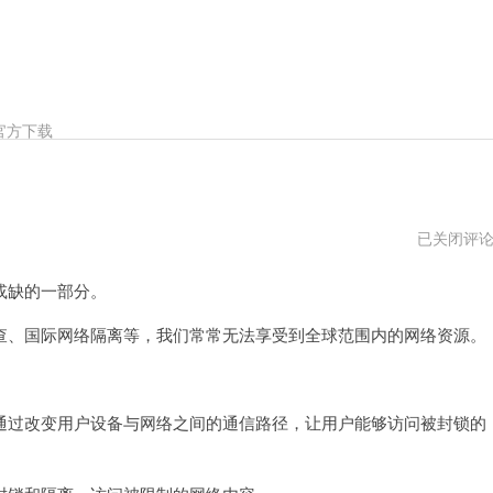
官方下载
梯
已关闭评
子
加
或缺的一部分。
速
器
vqn
、国际网络隔离等，我们常常无法享受到全球范围内的网络资源。
。
过改变用户设备与网络之间的通信路径，让用户能够访问被封锁的
。