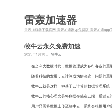
雷轰加速器
雷轰加速器下载官网-雷轰加速器vp免费版-雷轰加速app
牧牛云永久免费加速
2025年1月18日
牧牛云
在当今大数据时代，数据管理成为各行各业的重
随着科技的发展，云计算成为解决这一问题的重
牧牛云就是这样一种基于云计算的数据管理系统，
牧牛云的核心理念是将数据存储在云端，通过云计
用户只需将数据上传至牧牛云，系统会根据用户需