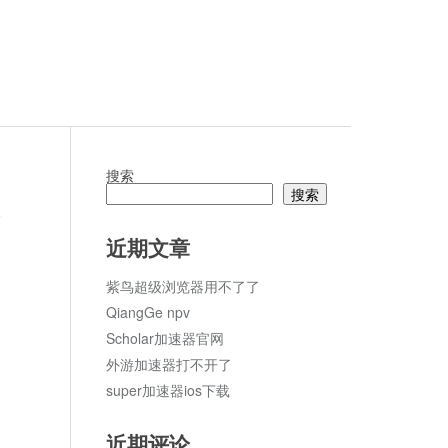
搜索
搜索
论
近期文章
紫鸟超级浏览器用不了了
QiangGe npv
Scholar加速器官网
外游加速器打不开了
super加速器ios下载
近期评论