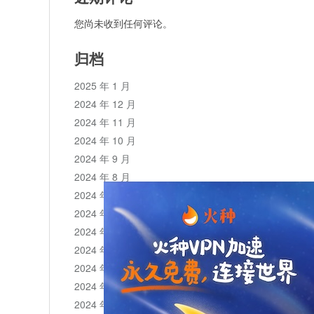
您尚未收到任何评论。
归档
2025 年 1 月
2024 年 12 月
2024 年 11 月
2024 年 10 月
2024 年 9 月
2024 年 8 月
2024 年 7 月
2024 年 6 月
2024 年 5 月
2024 年 4 月
2024 年 3 月
2024 年 2 月
2024 年 1 月