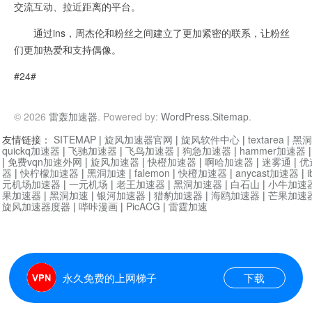
交流互动、拉近距离的平台。
通过ins，周杰伦和粉丝之间建立了更加紧密的联系，让粉丝
们更加热爱和支持偶像。
#24#
© 2026
雷轰加速器
. Powered by:
WordPress
.
Sitemap
.
友情链接：
SITEMAP
|
旋风加速器官网
|
旋风软件中心
|
textarea
|
黑洞
quickq加速器
|
飞驰加速器
|
飞鸟加速器
|
狗急加速器
|
hammer加速器
|
免费vqn加速外网
|
旋风加速器
|
快橙加速器
|
啊哈加速器
|
迷雾通
|
优
器
|
快柠檬加速器
|
黑洞加速
|
falemon
|
快橙加速器
|
anycast加速器
|
i
元机场加速器
|
一元机场
|
老王加速器
|
黑洞加速器
|
白石山
|
小牛加速
果加速器
|
黑洞加速
|
银河加速器
|
猎豹加速器
|
海鸥加速器
|
芒果加速
旋风加速器度器
|
哔咔漫画
|
PicACG
|
雷霆加速
永久免费的上网梯子
下载