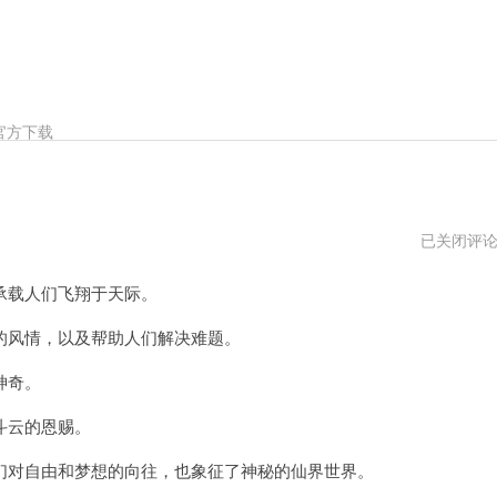
官方下载
筋
已关闭评
斗
云
载人们飞翔于天际。
电
脑
版
风情，以及帮助人们解决难题。
下
载
神奇。
斗云的恩赐。
对自由和梦想的向往，也象征了神秘的仙界世界。