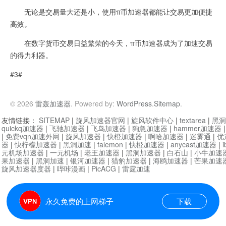
无论是交易量大还是小，使用π币加速器都能让交易更加便捷
高效。
在数字货币交易日益繁荣的今天，π币加速器成为了加速交易
的得力利器。
#3#
© 2026
雷轰加速器
. Powered by:
WordPress
.
Sitemap
.
友情链接：
SITEMAP
|
旋风加速器官网
|
旋风软件中心
|
textarea
|
黑洞
quickq加速器
|
飞驰加速器
|
飞鸟加速器
|
狗急加速器
|
hammer加速器
|
免费vqn加速外网
|
旋风加速器
|
快橙加速器
|
啊哈加速器
|
迷雾通
|
优
器
|
快柠檬加速器
|
黑洞加速
|
falemon
|
快橙加速器
|
anycast加速器
|
i
元机场加速器
|
一元机场
|
老王加速器
|
黑洞加速器
|
白石山
|
小牛加速
果加速器
|
黑洞加速
|
银河加速器
|
猎豹加速器
|
海鸥加速器
|
芒果加速
旋风加速器度器
|
哔咔漫画
|
PicACG
|
雷霆加速
永久免费的上网梯子
下载