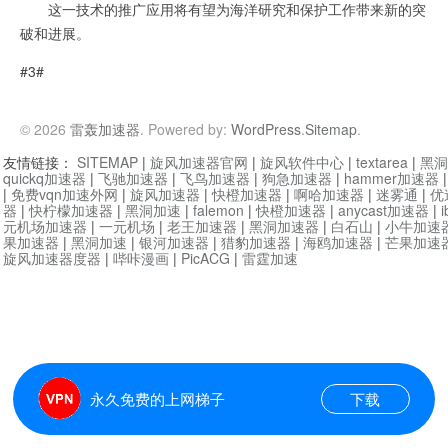
这一技术的推广应用将有望为海洋研究和保护工作带来新的突
破和进展。
#3#
© 2026
雷轰加速器
. Powered by:
WordPress
.
Sitemap
.
友情链接：
SITEMAP
|
旋风加速器官网
|
旋风软件中心
|
textarea
|
黑洞
quickq加速器
|
飞驰加速器
|
飞鸟加速器
|
狗急加速器
|
hammer加速器
|
免费vqn加速外网
|
旋风加速器
|
快橙加速器
|
啊哈加速器
|
迷雾通
|
优
器
|
快柠檬加速器
|
黑洞加速
|
falemon
|
快橙加速器
|
anycast加速器
|
i
元机场加速器
|
一元机场
|
老王加速器
|
黑洞加速器
|
白石山
|
小牛加速
果加速器
|
黑洞加速
|
银河加速器
|
猎豹加速器
|
海鸥加速器
|
芒果加速
旋风加速器度器
|
哔咔漫画
|
PicACG
|
雷霆加速
永久免费的上网梯子
下载