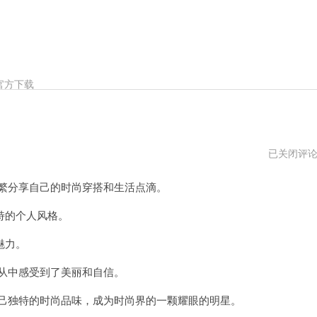
官方下载
唐
已关闭评
嫣
instagram
繁分享自己的时尚穿搭和生活点滴。
主
页
特的个人风格。
魅力。
从中感受到了美丽和自信。
己独特的时尚品味，成为时尚界的一颗耀眼的明星。