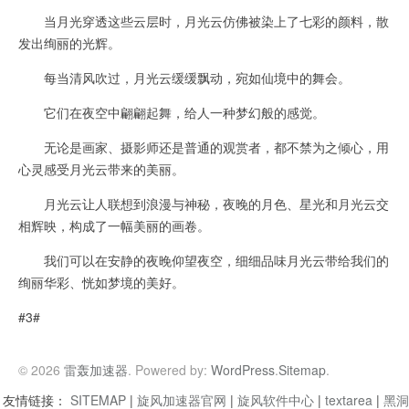
当月光穿透这些云层时，月光云仿佛被染上了七彩的颜料，散
发出绚丽的光辉。
每当清风吹过，月光云缓缓飘动，宛如仙境中的舞会。
它们在夜空中翩翩起舞，给人一种梦幻般的感觉。
无论是画家、摄影师还是普通的观赏者，都不禁为之倾心，用
心灵感受月光云带来的美丽。
月光云让人联想到浪漫与神秘，夜晚的月色、星光和月光云交
相辉映，构成了一幅美丽的画卷。
我们可以在安静的夜晚仰望夜空，细细品味月光云带给我们的
绚丽华彩、恍如梦境的美好。
#3#
© 2026
雷轰加速器
. Powered by:
WordPress
.
Sitemap
.
友情链接：
SITEMAP
|
旋风加速器官网
|
旋风软件中心
|
textarea
|
黑洞