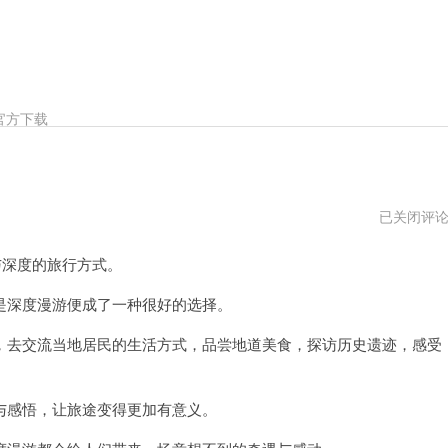
官方下载
深
已关闭评
度
漫
感与深度的旅行方式。
游
vn
深度漫游便成了一种很好的选择。
去交流当地居民的生活方式，品尝地道美食，探访历史遗迹，感受
感悟，让旅途变得更加有意义。