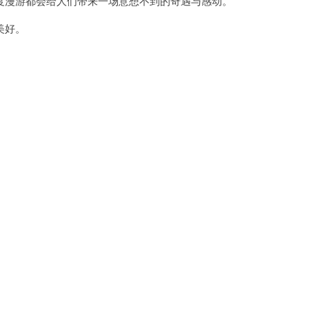
漫游都会给人们带来一场意想不到的奇遇与感动。
美好。