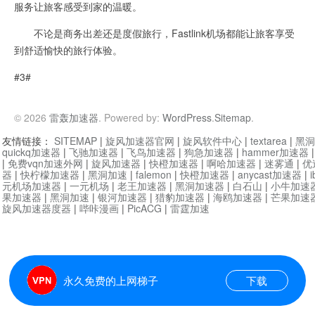
服务让旅客感受到家的温暖。
不论是商务出差还是度假旅行，Fastlink机场都能让旅客享受
到舒适愉快的旅行体验。
#3#
© 2026
雷轰加速器
. Powered by:
WordPress
.
Sitemap
.
友情链接：
SITEMAP
|
旋风加速器官网
|
旋风软件中心
|
textarea
|
黑洞
quickq加速器
|
飞驰加速器
|
飞鸟加速器
|
狗急加速器
|
hammer加速器
|
免费vqn加速外网
|
旋风加速器
|
快橙加速器
|
啊哈加速器
|
迷雾通
|
优
器
|
快柠檬加速器
|
黑洞加速
|
falemon
|
快橙加速器
|
anycast加速器
|
i
元机场加速器
|
一元机场
|
老王加速器
|
黑洞加速器
|
白石山
|
小牛加速
果加速器
|
黑洞加速
|
银河加速器
|
猎豹加速器
|
海鸥加速器
|
芒果加速
旋风加速器度器
|
哔咔漫画
|
PicACG
|
雷霆加速
永久免费的上网梯子
下载