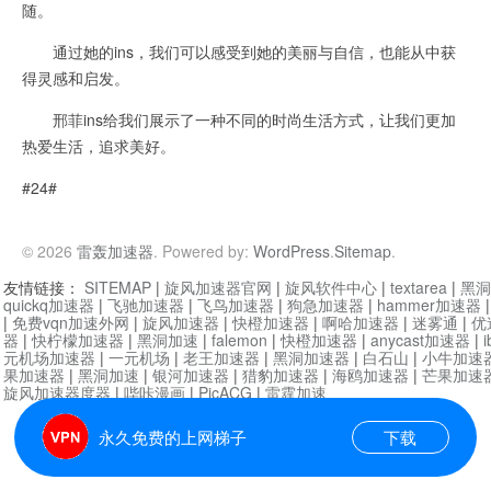
随。
通过她的ins，我们可以感受到她的美丽与自信，也能从中获
得灵感和启发。
邢菲ins给我们展示了一种不同的时尚生活方式，让我们更加
热爱生活，追求美好。
#24#
© 2026
雷轰加速器
. Powered by:
WordPress
.
Sitemap
.
友情链接：
SITEMAP
|
旋风加速器官网
|
旋风软件中心
|
textarea
|
黑洞
quickq加速器
|
飞驰加速器
|
飞鸟加速器
|
狗急加速器
|
hammer加速器
|
免费vqn加速外网
|
旋风加速器
|
快橙加速器
|
啊哈加速器
|
迷雾通
|
优
器
|
快柠檬加速器
|
黑洞加速
|
falemon
|
快橙加速器
|
anycast加速器
|
i
元机场加速器
|
一元机场
|
老王加速器
|
黑洞加速器
|
白石山
|
小牛加速
果加速器
|
黑洞加速
|
银河加速器
|
猎豹加速器
|
海鸥加速器
|
芒果加速
旋风加速器度器
|
哔咔漫画
|
PicACG
|
雷霆加速
永久免费的上网梯子
下载