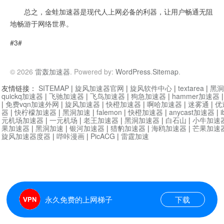
总之，金蛙加速器是现代人上网必备的利器，让用户畅通无阻
地畅游于网络世界。
#3#
© 2026
雷轰加速器
. Powered by:
WordPress
.
Sitemap
.
友情链接：
SITEMAP
|
旋风加速器官网
|
旋风软件中心
|
textarea
|
黑洞
quickq加速器
|
飞驰加速器
|
飞鸟加速器
|
狗急加速器
|
hammer加速器
|
免费vqn加速外网
|
旋风加速器
|
快橙加速器
|
啊哈加速器
|
迷雾通
|
优
器
|
快柠檬加速器
|
黑洞加速
|
falemon
|
快橙加速器
|
anycast加速器
|
i
元机场加速器
|
一元机场
|
老王加速器
|
黑洞加速器
|
白石山
|
小牛加速
果加速器
|
黑洞加速
|
银河加速器
|
猎豹加速器
|
海鸥加速器
|
芒果加速
旋风加速器度器
|
哔咔漫画
|
PicACG
|
雷霆加速
永久免费的上网梯子
下载