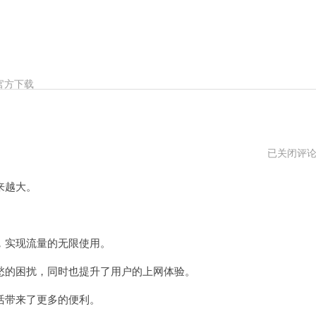
官方下载
免
已关闭评
流
云
来越大。
npv
实现流量的无限使用。
的困扰，同时也提升了用户的上网体验。
带来了更多的便利。