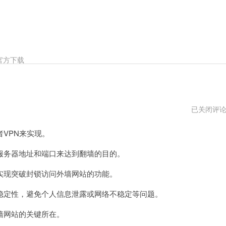
官方下载
如
已关闭评
何
翻
VPN来实现。
外
墙
网
务器地址和端口来达到翻墙的目的。
站
官
实现突破封锁访问外墙网站的功能。
网
网
址
定性，避免个人信息泄露或网络不稳定等问题。
网站的关键所在。