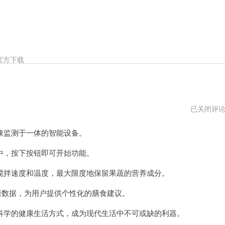
官方下载
番
已关闭评
石
榴
监测于一体的智能设备。
加
速
器
，按下按钮即可开始功能。
vpm
拌速度和温度，最大限度地保留果蔬的营养成分。
数据，为用户提供个性化的膳食建议。
学的健康生活方式，成为现代生活中不可或缺的利器。