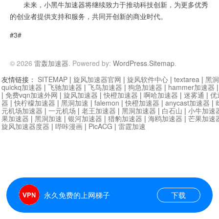
未来，小黑牛加速器将继续致力于推动科技创新，为更多优秀
的创业者提供支持和服务，共同开创新的商业时代。
#3#
© 2026
雷轰加速器
. Powered by:
WordPress
.
Sitemap
.
友情链接：
SITEMAP
|
旋风加速器官网
|
旋风软件中心
|
textarea
|
黑洞
quickq加速器
|
飞驰加速器
|
飞鸟加速器
|
狗急加速器
|
hammer加速器
|
免费vqn加速外网
|
旋风加速器
|
快橙加速器
|
啊哈加速器
|
迷雾通
|
优
器
|
快柠檬加速器
|
黑洞加速
|
falemon
|
快橙加速器
|
anycast加速器
|
i
元机场加速器
|
一元机场
|
老王加速器
|
黑洞加速器
|
白石山
|
小牛加速
果加速器
|
黑洞加速
|
银河加速器
|
猎豹加速器
|
海鸥加速器
|
芒果加速
旋风加速器度器
|
哔咔漫画
|
PicACG
|
雷霆加速
永久免费的上网梯子
下载