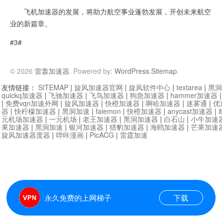
飞机加速器的发展，将助力航空事业蓬勃发展，开创未来航空
业的新篇章。
#3#
© 2026
雷轰加速器
. Powered by:
WordPress
.
Sitemap
.
友情链接：
SITEMAP
|
旋风加速器官网
|
旋风软件中心
|
textarea
|
黑洞
quickq加速器
|
飞驰加速器
|
飞鸟加速器
|
狗急加速器
|
hammer加速器
|
免费vqn加速外网
|
旋风加速器
|
快橙加速器
|
啊哈加速器
|
迷雾通
|
优
器
|
快柠檬加速器
|
黑洞加速
|
falemon
|
快橙加速器
|
anycast加速器
|
i
元机场加速器
|
一元机场
|
老王加速器
|
黑洞加速器
|
白石山
|
小牛加速
果加速器
|
黑洞加速
|
银河加速器
|
猎豹加速器
|
海鸥加速器
|
芒果加速
旋风加速器度器
|
哔咔漫画
|
PicACG
|
雷霆加速
永久免费的上网梯子
下载