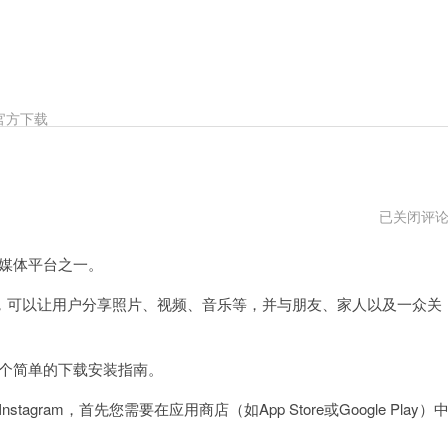
官方下载
instagram
已关闭评
下
载
交媒体平台之一。
华
为
版
可以让用户分享照片、视频、音乐等，并与朋友、家人以及一众关
一个简单的下载安装指南。
gram，首先您需要在应用商店（如App Store或Google Play）