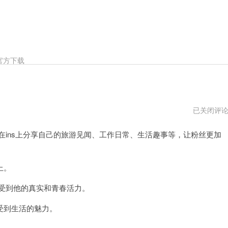
官方下载
方
已关闭评
力
申
ins上分享自己的旅游见闻、工作日常、生活趣事等，让粉丝更加
游
泳
视
频
上。
受到他的真实和青春活力。
受到生活的魅力。