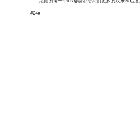
愿他的每一个ins都能带给我们更多的欢乐和启迪
#24#