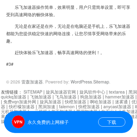
乐飞加速器操作简单，效果明显，用户只需简单设置，即可享
受到高速网络的畅快体验。
无论是在家还是在外，无论是在电脑还是手机上，乐飞加速器
都能为您提供稳定快速的网络连接，让您尽情享受网络带来的乐
趣。
赶快体验乐飞加速器，畅享高速网络的便利！。
#3#
© 2026
雷轰加速器
. Powered by:
WordPress
.
Sitemap
.
友情链接：
SITEMAP
|
旋风加速器官网
|
旋风软件中心
|
textarea
|
黑洞
quickq加速器
|
飞驰加速器
|
飞鸟加速器
|
狗急加速器
|
hammer加速器
|
免费vqn加速外网
|
旋风加速器
|
快橙加速器
|
啊哈加速器
|
迷雾通
|
优
器
|
快柠檬加速器
|
黑洞加速
|
falemon
|
快橙加速器
|
anycast加速器
|
i
元机场加速器
|
一元机场
|
老王加速器
|
黑洞加速器
|
白石山
|
小牛加速
果加速器
|
黑洞加速
|
银河加速器
|
猎豹加速器
|
海鸥加速器
|
芒果加速
旋风加速器度器
|
哔咔漫画
|
PicACG
|
雷霆加速
永久免费的上网梯子
下载