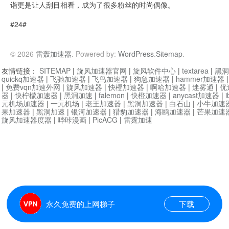
诣更是让人刮目相看，成为了很多粉丝的时尚偶像。
#24#
© 2026
雷轰加速器
. Powered by:
WordPress
.
Sitemap
.
友情链接：
SITEMAP
|
旋风加速器官网
|
旋风软件中心
|
textarea
|
黑洞
quickq加速器
|
飞驰加速器
|
飞鸟加速器
|
狗急加速器
|
hammer加速器
|
免费vqn加速外网
|
旋风加速器
|
快橙加速器
|
啊哈加速器
|
迷雾通
|
优
器
|
快柠檬加速器
|
黑洞加速
|
falemon
|
快橙加速器
|
anycast加速器
|
i
元机场加速器
|
一元机场
|
老王加速器
|
黑洞加速器
|
白石山
|
小牛加速
果加速器
|
黑洞加速
|
银河加速器
|
猎豹加速器
|
海鸥加速器
|
芒果加速
旋风加速器度器
|
哔咔漫画
|
PicACG
|
雷霆加速
永久免费的上网梯子
下载