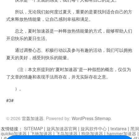
所以，无论我们如何度过夏天，重要的是要找到适合自己的方
式来释放热情能量，让自己感到幸福和满足。
总之，夏时加速器是一种释放热情能量的方式，能够帮助人们
开启快乐的夏日生活。
通过调整心态、积极行动以及参与有趣的活动，我们可以拥抱
夏天的美好，感受到快乐的能量。
（注：本文所提到的“夏时加速器”是一种假想的概念，仅仅为
了文章的情趣和表现手法而存在，并无实际存在之意。
）。
#3#
© 2026
雷轰加速器
. Powered by:
WordPress
.
Sitemap
.
友情链接：
SITEMAP
|
旋风加速器官网
|
旋风软件中心
|
textarea
|
黑洞
quickq加速器
|
飞驰加速器
|
飞鸟加速器
|
狗急加速器
|
hammer加速器
|
免费vqn加速外网
|
旋风加速器
|
快橙加速器
|
啊哈加速器
|
迷雾通
|
优