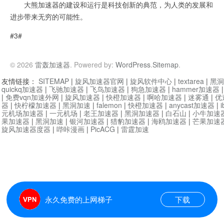
大熊加速器的建设和运行是科技创新的典范，为人类的发展和
进步带来无穷的可能性。
#3#
© 2026
雷轰加速器
. Powered by:
WordPress
.
Sitemap
.
友情链接：
SITEMAP
|
旋风加速器官网
|
旋风软件中心
|
textarea
|
黑洞
quickq加速器
|
飞驰加速器
|
飞鸟加速器
|
狗急加速器
|
hammer加速器
|
免费vqn加速外网
|
旋风加速器
|
快橙加速器
|
啊哈加速器
|
迷雾通
|
优
器
|
快柠檬加速器
|
黑洞加速
|
falemon
|
快橙加速器
|
anycast加速器
|
i
元机场加速器
|
一元机场
|
老王加速器
|
黑洞加速器
|
白石山
|
小牛加速
果加速器
|
黑洞加速
|
银河加速器
|
猎豹加速器
|
海鸥加速器
|
芒果加速
旋风加速器度器
|
哔咔漫画
|
PicACG
|
雷霆加速
永久免费的上网梯子
下载