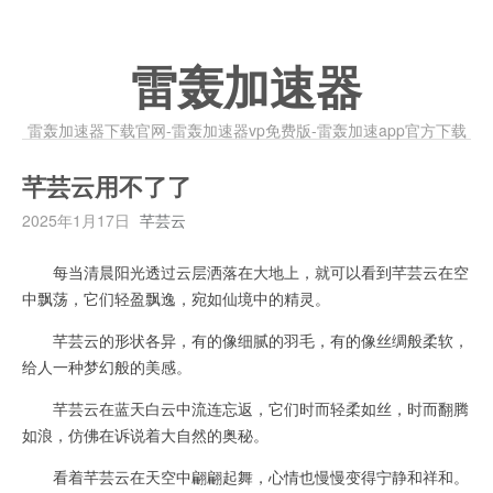
雷轰加速器
雷轰加速器下载官网-雷轰加速器vp免费版-雷轰加速app官方下载
芊芸云用不了了
2025年1月17日
芊芸云
每当清晨阳光透过云层洒落在大地上，就可以看到芊芸云在空
中飘荡，它们轻盈飘逸，宛如仙境中的精灵。
芊芸云的形状各异，有的像细腻的羽毛，有的像丝绸般柔软，
给人一种梦幻般的美感。
芊芸云在蓝天白云中流连忘返，它们时而轻柔如丝，时而翻腾
如浪，仿佛在诉说着大自然的奥秘。
看着芊芸云在天空中翩翩起舞，心情也慢慢变得宁静和祥和。