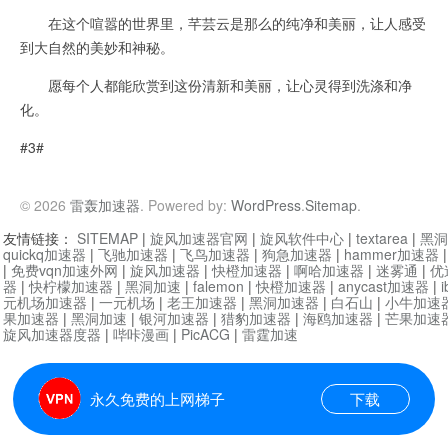
在这个喧嚣的世界里，芊芸云是那么的纯净和美丽，让人感受
到大自然的美妙和神秘。
愿每个人都能欣赏到这份清新和美丽，让心灵得到洗涤和净
化。
#3#
© 2026
雷轰加速器
. Powered by:
WordPress
.
Sitemap
.
友情链接：
SITEMAP
|
旋风加速器官网
|
旋风软件中心
|
textarea
|
黑洞
quickq加速器
|
飞驰加速器
|
飞鸟加速器
|
狗急加速器
|
hammer加速器
|
免费vqn加速外网
|
旋风加速器
|
快橙加速器
|
啊哈加速器
|
迷雾通
|
优
器
|
快柠檬加速器
|
黑洞加速
|
falemon
|
快橙加速器
|
anycast加速器
|
i
元机场加速器
|
一元机场
|
老王加速器
|
黑洞加速器
|
白石山
|
小牛加速
果加速器
|
黑洞加速
|
银河加速器
|
猎豹加速器
|
海鸥加速器
|
芒果加速
旋风加速器度器
|
哔咔漫画
|
PicACG
|
雷霆加速
永久免费的上网梯子
下载