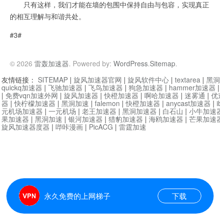
只有这样，我们才能在墙的包围中保持自由与包容，实现真正
的相互理解与和谐共处。
#3#
© 2026
雷轰加速器
. Powered by:
WordPress
.
Sitemap
.
友情链接：
SITEMAP
|
旋风加速器官网
|
旋风软件中心
|
textarea
|
黑洞
quickq加速器
|
飞驰加速器
|
飞鸟加速器
|
狗急加速器
|
hammer加速器
|
免费vqn加速外网
|
旋风加速器
|
快橙加速器
|
啊哈加速器
|
迷雾通
|
优
器
|
快柠檬加速器
|
黑洞加速
|
falemon
|
快橙加速器
|
anycast加速器
|
i
元机场加速器
|
一元机场
|
老王加速器
|
黑洞加速器
|
白石山
|
小牛加速
果加速器
|
黑洞加速
|
银河加速器
|
猎豹加速器
|
海鸥加速器
|
芒果加速
旋风加速器度器
|
哔咔漫画
|
PicACG
|
雷霆加速
永久免费的上网梯子
下载