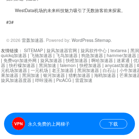
WestData机场的未来科技魅力吸引了无数旅客前来探索。
#3#
© 2026
雷轰加速器
. Powered by:
WordPress
.
Sitemap
.
友情链接：
SITEMAP
|
旋风加速器官网
|
旋风软件中心
|
textarea
|
黑洞
quickq加速器
|
飞驰加速器
|
飞鸟加速器
|
狗急加速器
|
hammer加速器
|
免费vqn加速外网
|
旋风加速器
|
快橙加速器
|
啊哈加速器
|
迷雾通
|
优
器
|
快柠檬加速器
|
黑洞加速
|
falemon
|
快橙加速器
|
anycast加速器
|
i
元机场加速器
|
一元机场
|
老王加速器
|
黑洞加速器
|
白石山
|
小牛加速
果加速器
|
黑洞加速
|
银河加速器
|
猎豹加速器
|
海鸥加速器
|
芒果加速
旋风加速器度器
|
哔咔漫画
|
PicACG
|
雷霆加速
永久免费的上网梯子
下载