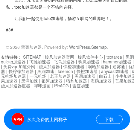
私，toto加速器都是一个不错的选择。
让我们一起使用toto加速器，畅游互联网的世界吧！。
#3#
© 2026
雷轰加速器
. Powered by:
WordPress
.
Sitemap
.
友情链接：
SITEMAP
|
旋风加速器官网
|
旋风软件中心
|
textarea
|
黑洞
quickq加速器
|
飞驰加速器
|
飞鸟加速器
|
狗急加速器
|
hammer加速器
|
免费vqn加速外网
|
旋风加速器
|
快橙加速器
|
啊哈加速器
|
迷雾通
|
优
器
|
快柠檬加速器
|
黑洞加速
|
falemon
|
快橙加速器
|
anycast加速器
|
i
元机场加速器
|
一元机场
|
老王加速器
|
黑洞加速器
|
白石山
|
小牛加速
果加速器
|
黑洞加速
|
银河加速器
|
猎豹加速器
|
海鸥加速器
|
芒果加速
旋风加速器度器
|
哔咔漫画
|
PicACG
|
雷霆加速
永久免费的上网梯子
下载