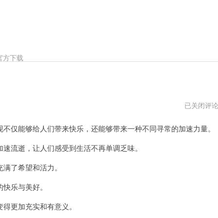
官方下载
萌
已关闭评
喵
加
不仅能够给人们带来快乐，还能够带来一种不同寻常的加速力量。
速
免
费
速流逝，让人们感受到生活不再单调乏味。
试
用
满了希望和活力。
的快乐与美好。
得更加充实和有意义。