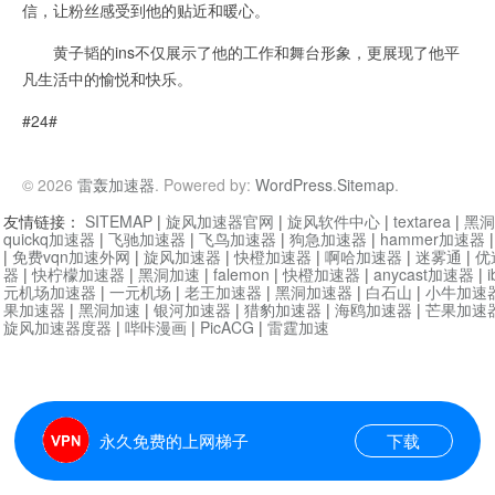
信，让粉丝感受到他的贴近和暖心。
黄子韬的ins不仅展示了他的工作和舞台形象，更展现了他平
凡生活中的愉悦和快乐。
#24#
© 2026
雷轰加速器
. Powered by:
WordPress
.
Sitemap
.
友情链接：
SITEMAP
|
旋风加速器官网
|
旋风软件中心
|
textarea
|
黑洞
quickq加速器
|
飞驰加速器
|
飞鸟加速器
|
狗急加速器
|
hammer加速器
|
免费vqn加速外网
|
旋风加速器
|
快橙加速器
|
啊哈加速器
|
迷雾通
|
优
器
|
快柠檬加速器
|
黑洞加速
|
falemon
|
快橙加速器
|
anycast加速器
|
i
元机场加速器
|
一元机场
|
老王加速器
|
黑洞加速器
|
白石山
|
小牛加速
果加速器
|
黑洞加速
|
银河加速器
|
猎豹加速器
|
海鸥加速器
|
芒果加速
旋风加速器度器
|
哔咔漫画
|
PicACG
|
雷霆加速
永久免费的上网梯子
下载