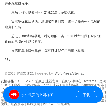
并杀死这些程序。
最后，你可以使用mac加速器进行系统优化。
它能够优化启动项、清理缓存和日志，进一步提高mac电脑的
速度和性能。
总之，mac加速器是一种好用的工具，它可以帮助我们全面优
化mac电脑的性能和速度。
只需简单地操作几步，就可以让我们的电脑飞起来。
#3#
© 2026
雷轰加速器
. Powered by:
WordPress
.
Sitemap
.
友情链接：
SITEMAP
|
旋风加速器官网
|
旋风软件中心
|
textarea
|
黑洞
quickq加速器
|
飞驰加速器
|
飞鸟加速器
|
狗急加速器
|
hammer加速器
|
免费vqn加速外网
|
旋风加速器
|
快橙加速器
|
啊哈加速器
|
迷雾通
|
优
器
|
快柠檬加速器
|
黑洞加速
|
falemon
|
快橙加速器
|
anycast加速器
|
i
永久免费的上网梯子
下载
元机场加速器
|
一元机场
|
老王加速器
|
黑洞加速器
|
白石山
|
小牛加速
果加速器
|
黑洞加速
|
银河加速器
|
猎豹加速器
|
海鸥加速器
|
芒果加速
旋风加速器度器
|
哔咔漫画
|
PicACG
|
雷霆加速