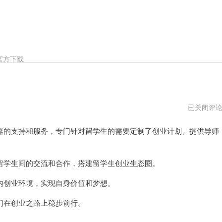
官方下载
海
已关闭评
归
加
的支持和服务，专门针对留学生的需要定制了创业计划、提供导师
速
器
下
载
地
学生间的交流和合作，搭建留学生创业生态圈。
址
创业环境，实现自身价值和梦想。
在创业之路上稳步前行。