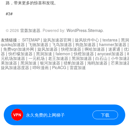
路，带来更多的惊喜和发现。
#3#
© 2026
雷轰加速器
. Powered by:
WordPress
.
Sitemap
.
友情链接：
SITEMAP
|
旋风加速器官网
|
旋风软件中心
|
textarea
|
黑洞
quickq加速器
|
飞驰加速器
|
飞鸟加速器
|
狗急加速器
|
hammer加速器
|
免费vqn加速外网
|
旋风加速器
|
快橙加速器
|
啊哈加速器
|
迷雾通
|
优
器
|
快柠檬加速器
|
黑洞加速
|
falemon
|
快橙加速器
|
anycast加速器
|
i
元机场加速器
|
一元机场
|
老王加速器
|
黑洞加速器
|
白石山
|
小牛加速
果加速器
|
黑洞加速
|
银河加速器
|
猎豹加速器
|
海鸥加速器
|
芒果加速
旋风加速器度器
|
哔咔漫画
|
PicACG
|
雷霆加速
永久免费的上网梯子
下载