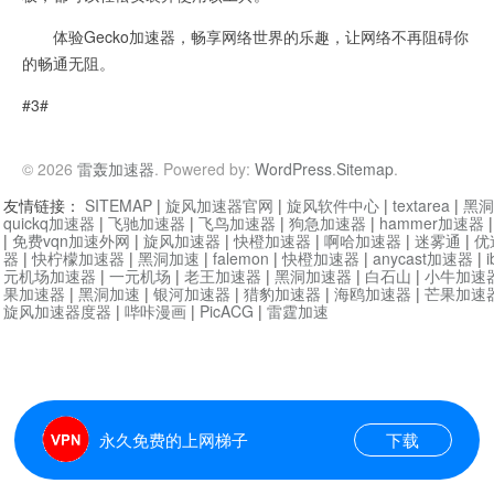
体验Gecko加速器，畅享网络世界的乐趣，让网络不再阻碍你
的畅通无阻。
#3#
© 2026
雷轰加速器
. Powered by:
WordPress
.
Sitemap
.
友情链接：
SITEMAP
|
旋风加速器官网
|
旋风软件中心
|
textarea
|
黑洞
quickq加速器
|
飞驰加速器
|
飞鸟加速器
|
狗急加速器
|
hammer加速器
|
免费vqn加速外网
|
旋风加速器
|
快橙加速器
|
啊哈加速器
|
迷雾通
|
优
器
|
快柠檬加速器
|
黑洞加速
|
falemon
|
快橙加速器
|
anycast加速器
|
i
元机场加速器
|
一元机场
|
老王加速器
|
黑洞加速器
|
白石山
|
小牛加速
果加速器
|
黑洞加速
|
银河加速器
|
猎豹加速器
|
海鸥加速器
|
芒果加速
旋风加速器度器
|
哔咔漫画
|
PicACG
|
雷霆加速
永久免费的上网梯子
下载