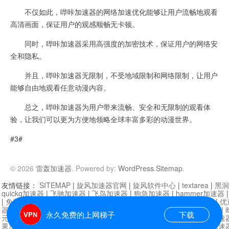
不仅如此，哔咔加速器的网络加速优化能够让用户流畅地观看
高清画面，保证用户的观感顺畅无卡顿。
同时，哔咔加速器采用高强度的加密技术，保证用户的网络安
全和隐私。
并且，哔咔加速器无限制，不受地域限制和网络限制，让用户
能够自由地观看任意动漫内容。
总之，哔咔加速器为用户带来流畅、安全和无限制的观看体
验，让我们可以更为方便地领略全球丰富多彩的动漫世界。
#3#
© 2026
雷轰加速器
. Powered by:
WordPress
.
Sitemap
.
友情链接：
SITEMAP
|
旋风加速器官网
|
旋风软件中心
|
textarea
|
黑洞
quickq加速器
|
飞驰加速器
|
飞鸟加速器
|
狗急加速器
|
hammer加速器
|
免费vqn加速外网
|
旋风加速器
|
快橙加速器
|
啊哈加速器
|
迷雾通
|
优
器
|
快柠檬加速器
|
黑洞加速
|
falemon
|
快橙加速器
|
anycast加速器
|
i
永久免费的上网梯子
下载
元机场加速器
|
一元机场
|
老王加速器
|
黑洞加速器
|
白石山
|
小牛加速
果加速器
|
黑洞加速
|
银河加速器
|
猎豹加速器
|
海鸥加速器
|
芒果加速